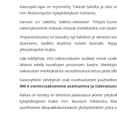
Kaivospiiri lupa on myönnetty Tukesin taholta ja siitä o
mm Äkäslompolon kyläyhdistyksen toimesta.
Samoin on valitettu hallinto-oikeuteen Pohjois-Suom
näkemyksemme mukaan estävät merkittäviltä osin tiedon sa
Ympäristöluvasta on lausuttu nyt kahdesti ja viimeisin laus
alueeseen, laadittu kirjelmiä Kolarin kunnalle, Raja
yhteydenpidon lisäksi.
Laki edellyttää, että vaikutusalueen asukkat voivat os
lähinnä edellä kuvattujen prosessien kautta. Merkityks
vaikutusten merkityksestä olosuhteisiinsa tietoa pitää ollla
Kaivosyhtiön selvitykset ovat osoittautuneet puutteellise
000 € varmistaaksemme asemamme ja tulevaisuu
Rahaa on kerätty eri lähteistä pääasiassa alueen yrityksilta
kyläyhdistyksen lisäksi mm. Muonion Paliskunta, Äkä
suorittaneet ulkopaikkakuntalaiset yksityishenkilöt jotka