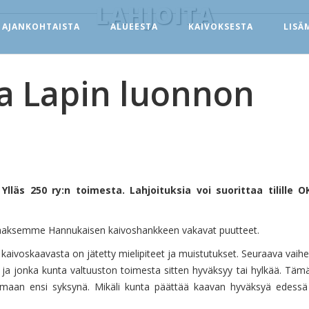
LAHJOITA
AJANKOHTAISTA
ALUEESTA
KAIVOKSESTA
LISÄ
ja Lapin luonnon
läs 250 ry:n toimesta. Lahjoituksia voi suorittaa tilille 
ttaaksemme Hannukaisen kaivoshankkeen vakavat puutteet.
aivoskaavasta on jätetty mielipiteet ja muistutukset. Seuraava vaihe
le ja jonka kunta valtuuston toimesta sitten hyväksyy tai hylkää. Täm
maan ensi syksynä. Mikäli kunta päättää kaavan hyväksyä edessä 