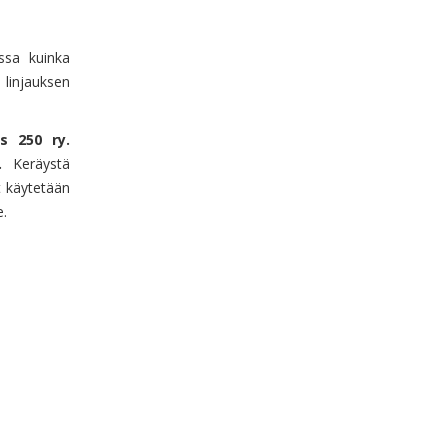
issa kuinka
 linjauksen
s 250 ry.
.
Keräystä
t käytetään
.