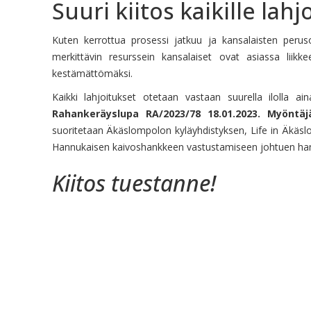
Suuri kiitos kaikille lahjo
Kuten kerrottua prosessi jatkuu ja kansalaisten perus
merkittävin resurssein kansalaiset ovat asiassa liikke
kestämättömäksi.
Kaikki lahjoitukset otetaan vastaan suurella ilolla a
Rahankeräyslupa RA/2023/78 18.01.2023. Myöntäjä
suoritetaan Äkäslompolon kyläyhdistyksen, Life in Äkäslo
Hannukaisen kaivoshankkeen vastustamiseen johtuen hankke
Kiitos tuestanne!
Minun twiit