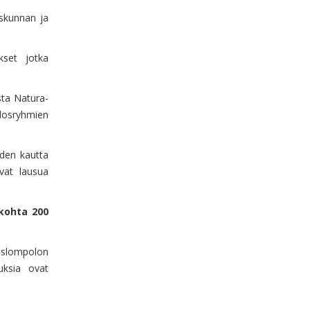
iskunnan ja
kset jotka
ista Natura-
dosryhmien
iden kautta
ivat lausua
kohta 200
Äkäslompolon
uksia ovat