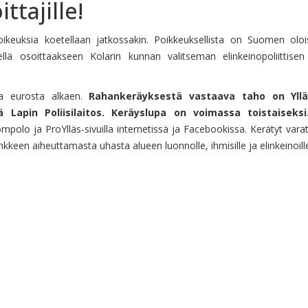
ittajille!
oikeuksia koetellaan jatkossakin. Poikkeuksellista on Suomen olo
ellä osoittaakseen Kolarin kunnan valitseman elinkeinopoliittisen
ina eurosta alkaen.
Rahankeräyksestä vastaava taho on Yllä
 Lapin Poliisilaitos. Keräyslupa on voimassa toistaiseksi
mpolo ja ProYlläs-sivuilla internetissä ja Facebookissa. Kerätyt vara
en aiheuttamasta uhasta alueen luonnolle, ihmisille ja elinkeinoille
it