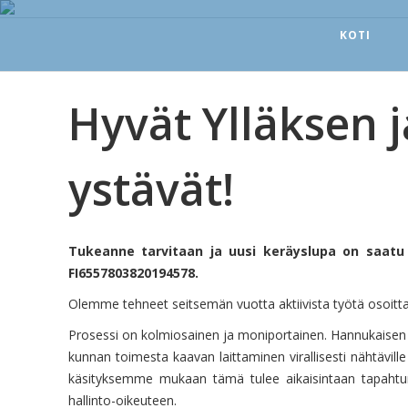
KOTI
Hyvät Ylläksen 
ystävät!
Tukeanne tarvitaan ja uusi keräyslupa on saatu Yl
FI6557803820194578.
Olemme tehneet seitsemän vuotta aktiivista työtä osoi
Prosessi on kolmiosainen ja moniportainen. Hannukaisen k
kunnan toimesta kaavan laittaminen virallisesti nähtävil
käsityksemme mukaan tämä tulee aikaisintaan tapahtu
hallinto-oikeuteen.