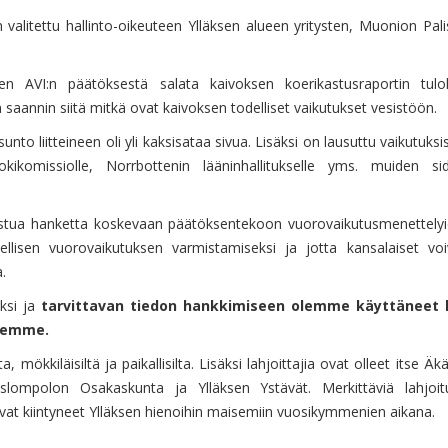
n valitettu hallinto-oikeuteen Ylläksen alueen yritysten, Muonion Pal
en AVI:n päätöksestä salata kaivoksen koerikastusraportin tulo
annin siitä mitkä ovat kaivoksen todelliset vaikutukset vesistöön.
unto liitteineen oli yli kaksisataa sivua. Lisäksi on lausuttu vaikutuks
jokikomissiolle, Norrbottenin lääninhallitukselle yms. muiden si
allistua hanketta koskevaan päätöksentekoon vuorovaikutusmenettely
ellisen vuorovaikutuksen varmistamiseksi ja jotta kansalaiset vo
.
ksi ja
tarvittavan tiedon hankkimiseen olemme käyttäneet 
temme.
, mökkiläisiltä ja paikallisilta. Lisäksi lahjoittajia ovat olleet itse 
slompolon Osakaskunta ja Ylläksen Ystävät. Merkittäviä lahjoit
 ovat kiintyneet Ylläksen hienoihin maisemiin vuosikymmenien aikana.